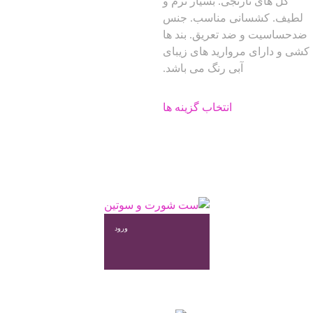
گل های نارنجی. بسیار نرم و
د
انتخاب
لطیف. کشسانی مناسب. جنس
ص
شوند
ضدحساسیت و ضد تعریق. بند ها
م
کشی و دارای مروارید های زیبای
ا
آبی رنگ می باشد.
ش
این
انتخاب گزینه ها
محصول
دارای
انواع
مختلفی
می
باشد.
گزینه
ها
ورود
ممکن
است
در
صفحه