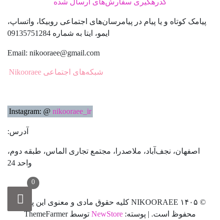
کدرهگیری سفارش‌های ارسال شده
پیامک
کوتاه و یا پیام در پیامرسان‌های اجتماعی روبیکا، واتساپ،
ایمو، ایتا به شماره 09135751284
Email: nikooraee@gmail.com
شبکه‌های اجتماعی Nikooraee
Instagram: @
nikooraee_ir
آدرس:
اصفهان، نجف‌آباد، ملاصدرا، مجتمع تجاری الماس، طبقه دوم،
واحد 24
0
© ۱۴۰۵ NIKOORAEE کلیه حقوق مادی و معنوی این پوسته
محفوظ است.
|
پوسته:
NewStore
توسط ThemeFarmer