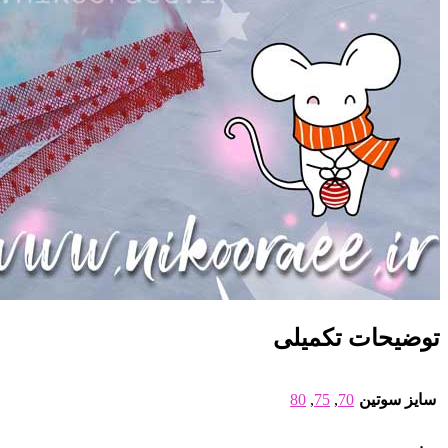
توضیحات تکمیلی
سایز سوتین
70
,
75
,
80