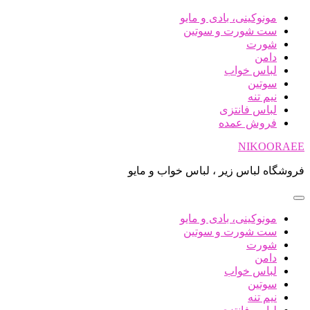
پرش
مونوکینی، بادی و مایو
به
ست شورت و سوتین
محتوا
شورت
دامن
لباس خواب
سوتین
نیم تنه
لباس فانتزی
فروش عمده
NIKOORAEE
فروشگاه لباس زیر ، لباس خواب و مایو
مونوکینی، بادی و مایو
ست شورت و سوتین
شورت
دامن
لباس خواب
سوتین
نیم تنه