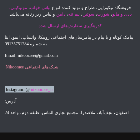
طراح و تولید کننده انواع
لباس خواب
،
مونوکینی،
سوتین
،
نیم تنه
،
دامن
و لباس زیر زنانه می‌باشد.
هگیری سفارش‌های ارسال شده
 در پیامرسان‌های اجتماعی روبیکا، واتساپ، ایمو، ایتا
به شماره 09135751284
Email: nikooraee@gmail.com
شبکه‌های اجتماعی Nikooraee
Instagram: @
nikooraee_ir
آدرس:
 ملاصدرا، مجتمع تجاری الماس، طبقه دوم، واحد 24