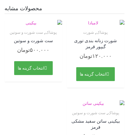
محصولات مشابه
ورت
پوشاک
,
ست شورت و سوتین
ندی توری
ست شورت و سوتین
رمز
۵۰۰.۰۰۰
تومان
تومان
این
این
محصول
انتخاب گزینه ها
محصول
دارای
زینه ها
دارای
انواع
انواع
مختلفی
مختلفی
می
می
باشد.
باشد.
گزینه
گزینه
ها
ت و سوتین
ها
ممکن
سفید مشکی
ممکن
است
است
در