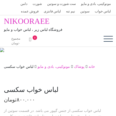
پرش
ست شورت و سوتین
شورت
دامن
به
نیم تنه
لباس فانتزی
فروش عمده
محتوا
NIKOORAEE
فروشگاه لباس زیر ، لباس خواب و مایو
0
مجموع
۰
تومان
اک
مونوکینی، بادی و مایو
لباس خواب سکسی
لباس خواب سکسی
۸۰۰.۰۰۰
تومان
سی از جنس گیپور می باشد. در قسمت سوتین از