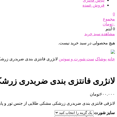
لباس فانتزی
فروش عمده
0
مجموع
۰
تومان
0 آیتم
مشاهده سبد خرید
هیچ محصولی در سبد خرید نیست.
خانه
پوشاک
ست شورت و سوتین
لانژری فانتزی بندی ضربدری زر
لانژری فانتزی بندی ضربدری زر
۶۰۰.۰۰۰
تومان
لانژقی فانتزی بندی ضربدری زرشکی مشکی طلایی از جنس تور و پا
سایز شورت