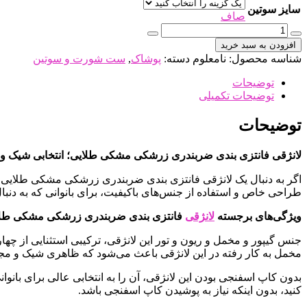
سایز سوتین
صاف
لانژری
فانتزی
افزودن به سبد خرید
بندی
شناسه محصول:
نامعلوم
دسته:
پوشاک
,
ست شورت و سوتین
ضربدری
زرشکی
توضیحات
مشکی
توضیحات تکمیلی
طلایی
عدد
توضیحات
لانژقی فانتزی بندی ضربندری زرشکی مشکی طلایی؛ انتخابی شیک و جذاب از 
طراحی خاص و استفاده از جنس‌های باکیفیت، برای بانوانی که به دنبال
ویژگی‌های برجسته
لانژقی
فانتزی بندی ضربندری زرشکی مشکی طل
جنس گیپور و مخمل و ریون و تور این لانژقی، ترکیبی استثنایی از چه
مخمل به کار رفته در این لانژقی باعث می‌شود که ظاهری شیک و مجلل 
بدون کاپ اسفنجی بودن این لانژقی، آن را به انتخابی عالی برای بان
کنید، بدون اینکه نیاز به پوشیدن کاپ اسفنجی باشد.