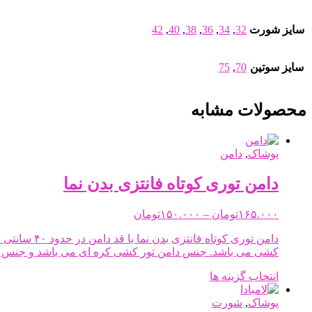
سایز شورت
32
,
34
,
36
,
38
,
40
,
42
سایز سوتین
70
,
75
محصولات مشابه
پوشاک
,
دامن
دامن توری کوتاه فانتزی بدن نما
Price
۱۶۵.۰۰۰
تومان
–
۱۵۰.۰۰۰
تومان
range:
۱۵۰.۰۰۰تومان
through
کشی می باشد. جنس دامن تور کشی کره ای می باشد و جنس گ
۱۶۵.۰۰۰تومان
این
انتخاب گزینه ها
محصول
دارای
پوشاک
,
شورت