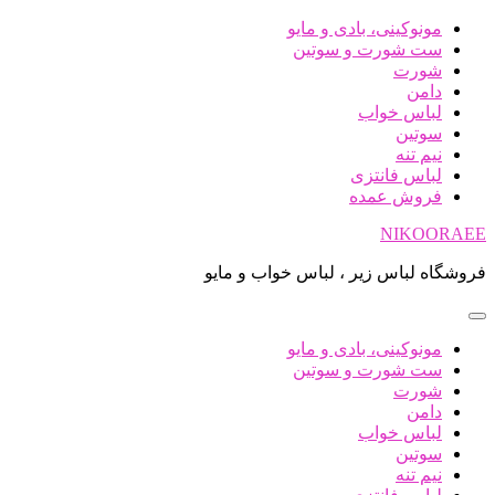
پرش
مونوکینی، بادی و مایو
به
ست شورت و سوتین
محتوا
شورت
دامن
لباس خواب
سوتین
نیم تنه
لباس فانتزی
فروش عمده
NIKOORAEE
فروشگاه لباس زیر ، لباس خواب و مایو
مونوکینی، بادی و مایو
ست شورت و سوتین
شورت
دامن
لباس خواب
سوتین
نیم تنه