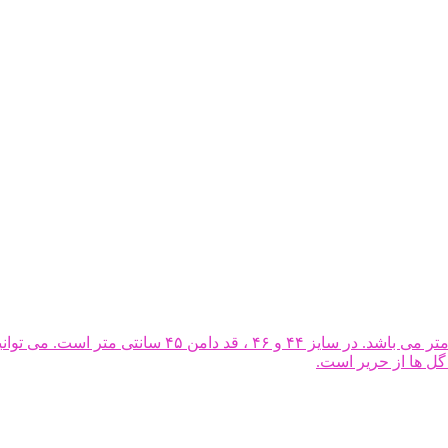
دامن توری کوتاه فانتزی بدن نما با قد دامن در حدود ۴۰
ل ها از حریر است.