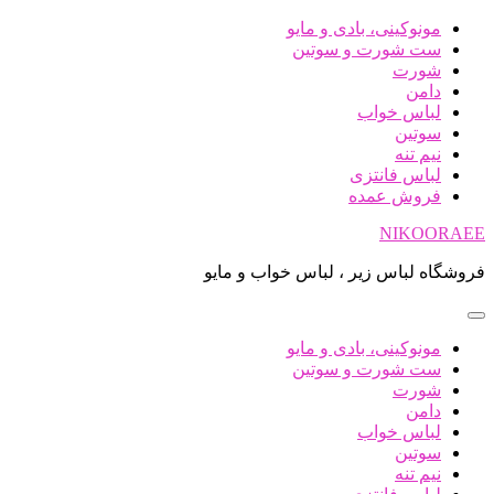
پرش
مونوکینی، بادی و مایو
به
ست شورت و سوتین
محتوا
شورت
دامن
لباس خواب
سوتین
نیم تنه
لباس فانتزی
فروش عمده
NIKOORAEE
فروشگاه لباس زیر ، لباس خواب و مایو
مونوکینی، بادی و مایو
ست شورت و سوتین
شورت
دامن
لباس خواب
سوتین
نیم تنه