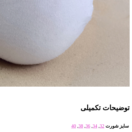
توضیحات تکمیلی
سایز شورت
32
,
34
,
36
,
38
,
40