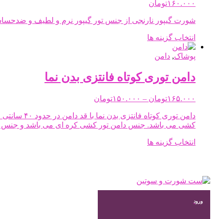
۱۶۰.۰۰۰
تومان
شورت گیپور نارنجی از جنس تور گیپور نرم و لطیف و ضدحسا
این
انتخاب گزینه ها
محصول
دارای
پوشاک
,
دامن
انواع
مختلفی
دامن توری کوتاه فانتزی بدن نما
می
باشد.
Price
۱۶۵.۰۰۰
تومان
–
۱۵۰.۰۰۰
تومان
گزینه
range:
ها
۱۵۰.۰۰۰تومان
ممکن
through
کشی می باشد. جنس دامن تور کشی کره ای می باشد و جنس گ
است
۱۶۵.۰۰۰تومان
در
این
انتخاب گزینه ها
صفحه
محصول
محصول
دارای
انتخاب
انواع
شوند
مختلفی
می
باشد.
ورود
گزینه
ها