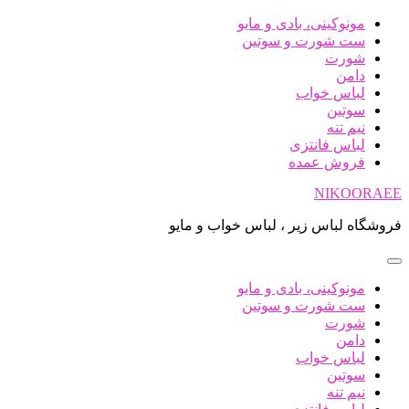
پرش
مونوکینی، بادی و مایو
به
ست شورت و سوتین
محتوا
شورت
دامن
لباس خواب
سوتین
نیم تنه
لباس فانتزی
فروش عمده
NIKOORAEE
فروشگاه لباس زیر ، لباس خواب و مایو
مونوکینی، بادی و مایو
ست شورت و سوتین
شورت
دامن
لباس خواب
سوتین
نیم تنه