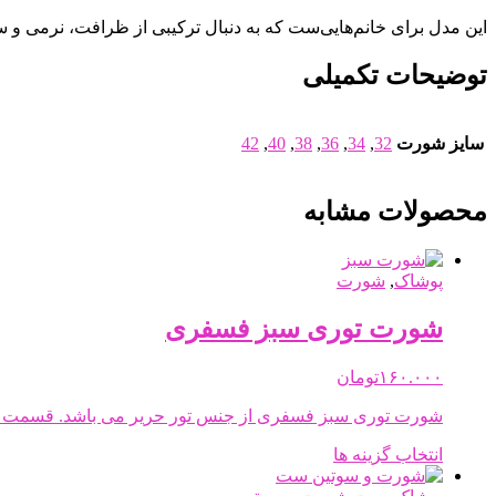
این مدل برای خانم‌هایی‌ست که به دنبال ترکیبی از ظرافت، نرمی و س
توضیحات تکمیلی
سایز شورت
32
,
34
,
36
,
38
,
40
,
42
محصولات مشابه
پوشاک
,
شورت
شورت توری سبز فسفری
۱۶۰.۰۰۰
تومان
شورت توری سبز فسفری از جنس تور حریر می باشد. قسمت فا
این
انتخاب گزینه ها
محصول
دارای