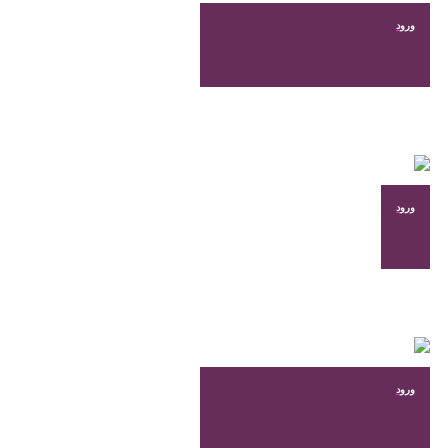
باشد.
ورود
گزینه
ها
ممکن
است
در
صفحه
محصول
انتخاب
شوند
ورود
ورود