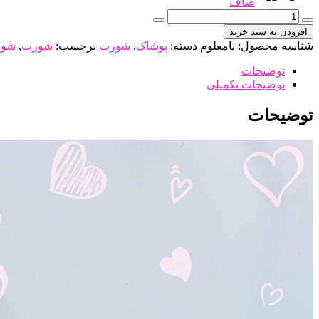
صاف
شورت
زنانه
افزودن به سبد خرید
مخمل
شناسه محصول:
نامعلوم
دسته:
پوشاک
,
شورت
برچسب:
شورت
,
شور
صورتی
قهوه
توضیحات
ای
توضیحات تکمیلی
عدد
توضیحات