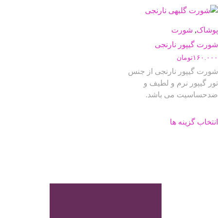
انواع
مختلفی
مختلفی
می
می
باشد.
پوشاک
,
شورت
باشد.
گزینه
شورت گیپور نارنجی
گزینه
ها
۱۶۰.۰۰۰
تومان
ها
ممکن
شورت گیپور نارنجی از جنس
ممکن
است
تور گیپور نرم و لطیف و
است
در
ضدحساسیت می باشد.
در
صفحه
صفحه
محصول
این
محصول
انتخاب
انتخاب گزینه ها
محصول
انتخاب
شوند
دارای
شوند
انواع
مختلفی
می
باشد.
گزینه
ها