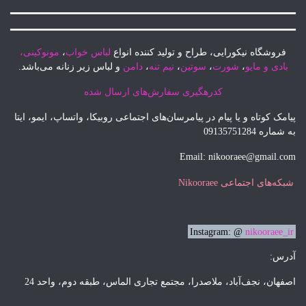
فروشگاه نیکورایی، طراح و تولید کننده انواع
لباس خواب
،
مونوکینی،
بادی و مایو
،
شورت
،
سوتین
،
نیم تنه
،
دامن
و لباس زیر زنانه می‌باشد.
کدرهگیری سفارش‌های ارسال شده
پیامک
کوتاه و یا پیام در پیامرسان‌های اجتماعی روبیکا، واتساپ، ایمو، ایتا
به شماره 09135751284
Email: nikooraee@gmail.com
شبکه‌های اجتماعی Nikooraee
Instagram: @
nikooraee_ir
آدرس:
اصفهان، نجف‌آباد، ملاصدرا، مجتمع تجاری الماس، طبقه دوم، واحد 24