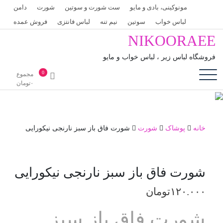
رش
مونوکینی، بادی و مایو
ست شورت و سوتین
شورت
دامن
ه
لباس خواب
سوتین
نیم تنه
لباس فانتزی
فروش عمده
حتوا
NIKOORAEE
فروشگاه لباس زیر ، لباس خواب و مایو
0
مجموع
۰
تومان
خانه
پوشاک
شورت
شورت فاق باز سبز نارنجی نیکورایی
شورت فاق باز سبز نارنجی نیکورایی
۱۲۰.۰۰۰
تومان
شورت فاق باز سبز