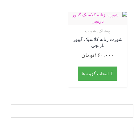
مختلفی
مختلفی
می
می
باشد.
باشد.
گزینه
گزینه
ها
ها
پوشاک
,
شورت
ممکن
ممکن
شورت زنانه کلاسیک گیپور
است
است
نارنجی
در
در
صفحه
صفحه
۱۶۰.۰۰۰
تومان
محصول
محصول
این
انتخاب
انتخاب
محصول
شوند
شوند
انتخاب گزینه ها
دارای
انواع
مختلفی
می
باشد.
گزینه
ها
ممکن
است
در