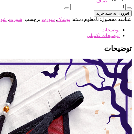
صاف
شورت
زنانه
افزودن به سبد خرید
گیپور
شناسه محصول:
نامعلوم
دسته:
پوشاک
,
شورت
برچسب:
شورت
,
شور
قرمز
طلایی
توضیحات
فانتزی
توضیحات تکمیلی
عدد
توضیحات