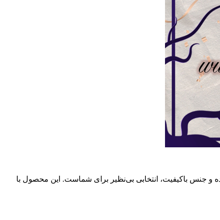
 هستید، شورت زنانه گیپور قرمز طلایی مشکی فانتزی از برند Nikooraee با طراحی خیره‌کننده و جنس باکیفیت، انتخابی بی‌نظیر برای شماست. این محصول با