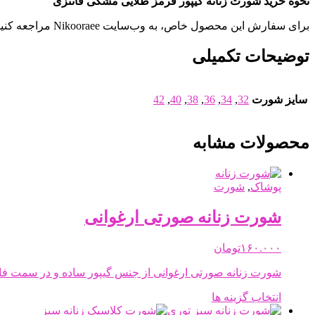
نحوه خرید شورت زنانه گیپور قرمز طلایی مشکی فانتزی
برای سفارش این محصول خاص، به وب‌سایت Nikooraee مراجعه کنید و با انتخاب لباس زیرهای فانتزی و شیک، جذابیت خود را دوچندان کنید.
توضیحات تکمیلی
سایز شورت
32
,
34
,
36
,
38
,
40
,
42
محصولات مشابه
پوشاک
,
شورت
شورت زنانه صورتی ارغوانی
۱۶۰.۰۰۰
تومان
شورت زنانه صورتی ارغوانی از جنس گیپور ساده و در سمت فا
این
انتخاب گزینه ها
محصول