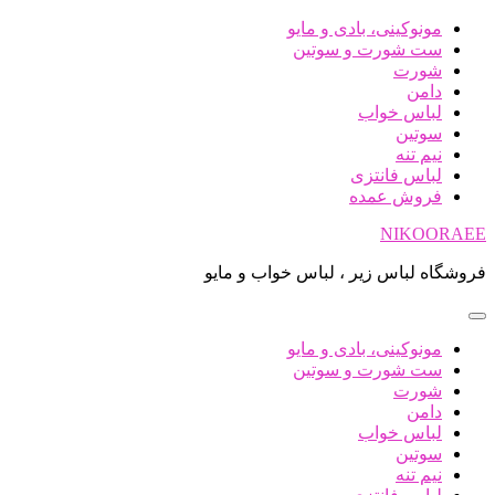
پرش
مونوکینی، بادی و مایو
به
ست شورت و سوتین
محتوا
شورت
دامن
لباس خواب
سوتین
نیم تنه
لباس فانتزی
فروش عمده
NIKOORAEE
فروشگاه لباس زیر ، لباس خواب و مایو
مونوکینی، بادی و مایو
ست شورت و سوتین
شورت
دامن
لباس خواب
سوتین
نیم تنه