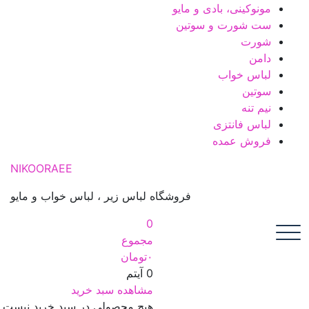
پ
مونوکینی، بادی و مایو
ب
ست شورت و سوتین
م
شورت
دامن
لباس خواب
سوتین
نیم تنه
لباس فانتزی
فروش عمده
NIKOORAEE
فروشگاه لباس زیر ، لباس خواب و مایو
0
مجموع
۰
تومان
0 آیتم
مشاهده سبد خرید
هیچ محصولی در سبد خرید نیست.