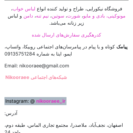
فروشگاه نیکورایی، طراح و تولید کننده انواع
لباس خواب
،
مونوکینی، بادی و مایو
،
شورت
،
سوتین
،
نیم تنه
،
دامن
و لباس
زیر زنانه می‌باشد.
کدرهگیری سفارش‌های ارسال شده
پیامک
کوتاه و یا پیام در پیامرسان‌های اجتماعی روبیکا، واتساپ،
ایمو، ایتا به شماره 09135751284
Email: nikooraee@gmail.com
شبکه‌های اجتماعی Nikooraee
Instagram: @
nikooraee_ir
آدرس:
اصفهان، نجف‌آباد، ملاصدرا، مجتمع تجاری الماس، طبقه دوم،
واحد 24