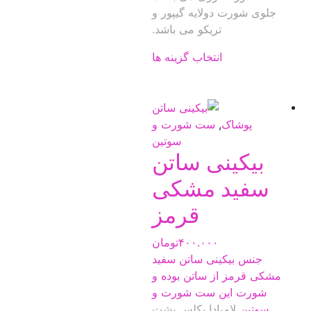
مح
جلوی شورت دولایه گیپور و
دار
تریکو می باشد.
انو
مخ
این
انتخاب گزینه ها
می
محصول
باش
دارای
گزی
انواع
ها
مختلفی
پوشاک
,
ست شورت و
مم
می
سوتین
اس
بیکینی ساتن
باشد.
در
گزینه
سفید مشکی
صف
ها
مح
ممکن
قرمز
انت
است
شو
در
۴۰۰.۰۰۰
تومان
صفحه
جنس بیکینی ساتن سفید
محصول
مشکی قرمز از ساتن بوده و
انتخاب
شورت این
ست شورت و
شوند
سوتین
لامبادا بکلس پشت