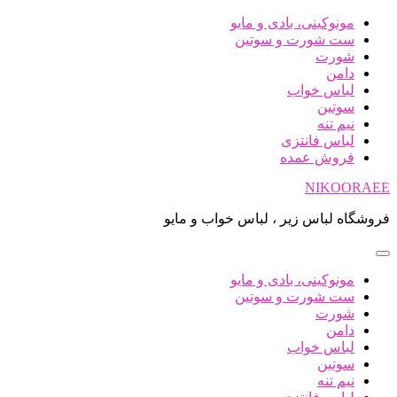
پرش
مونوکینی، بادی و مایو
به
ست شورت و سوتین
محتوا
شورت
دامن
لباس خواب
سوتین
نیم تنه
لباس فانتزی
فروش عمده
NIKOORAEE
فروشگاه لباس زیر ، لباس خواب و مایو
مونوکینی، بادی و مایو
ست شورت و سوتین
شورت
دامن
لباس خواب
سوتین
نیم تنه