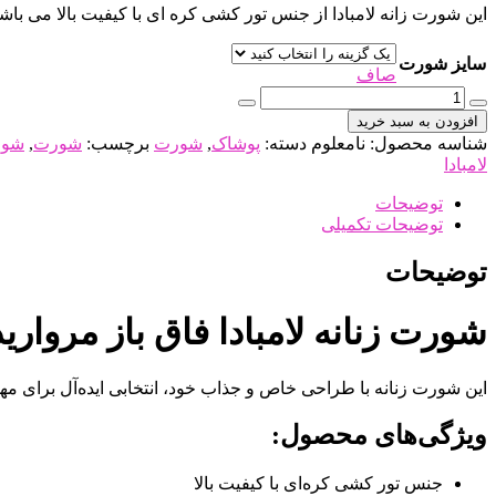
این شورت زانه لامبادا از جنس تور کشی کره ای با کیفیت بالا می ب
سایز شورت
صاف
شورت
زنانه
افزودن به سبد خرید
لامبادا
شناسه محصول:
نامعلوم
دسته:
پوشاک
,
شورت
برچسب:
شورت
,
شور
فاق
لامبادا
باز
مروارید
توضیحات
دار
توضیحات تکمیلی
قرمز
توری
توضیحات
دامن
دار
شورت زنانه لامبادا فاق باز مرواری
فانتزی
عدد
این شورت زنانه با طراحی خاص و جذاب خود، انتخابی ایده‌آل برای 
ویژگی‌های محصول:
جنس تور کشی کره‌ای با کیفیت بالا