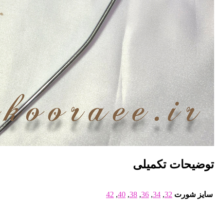
توضیحات تکمیلی
سایز شورت
32
,
34
,
36
,
38
,
40
,
42