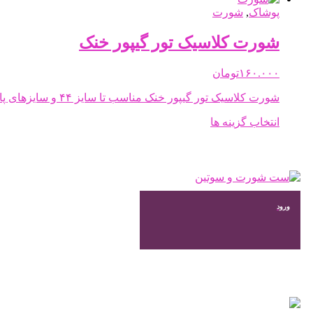
صفحه
دارای
پوشاک
,
شورت
محصول
انواع
انتخاب
مختلفی
شورت کلاسیک تور گیپور خنک
شوند
می
باشد.
۱۶۰.۰۰۰
تومان
گزینه
ها
شورت کلاسیک تور گیپور خنک مناسب تا سایز ۴۴ و سایزهای پایین تر می باشد.
ممکن
است
این
انتخاب گزینه ها
در
محصول
صفحه
دارای
محصول
انواع
انتخاب
مختلفی
شوند
می
باشد.
ورود
گزینه
ها
ممکن
است
در
صفحه
محصول
انتخاب