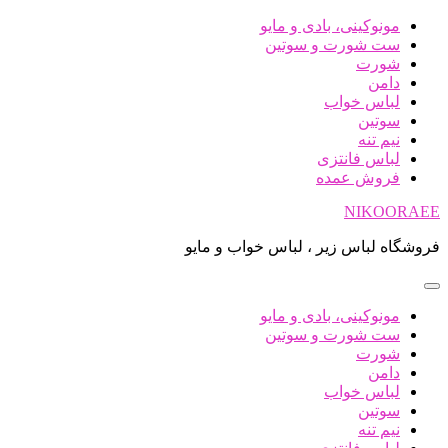
پرش
مونوکینی، بادی و مایو
به
ست شورت و سوتین
محتوا
شورت
دامن
لباس خواب
سوتین
نیم تنه
لباس فانتزی
فروش عمده
NIKOORAEE
فروشگاه لباس زیر ، لباس خواب و مایو
مونوکینی، بادی و مایو
ست شورت و سوتین
شورت
دامن
لباس خواب
سوتین
نیم تنه