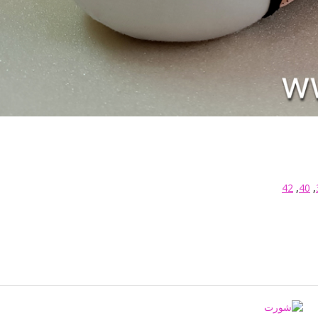
42
,
40
,