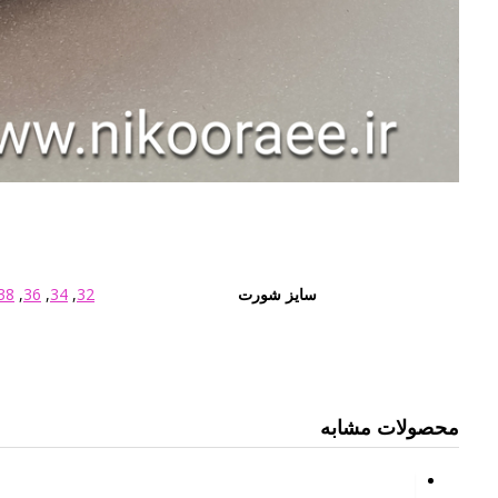
سایز شورت
32
,
34
,
36
,
38
محصولات مشابه