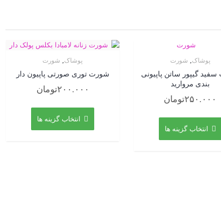
پوشاک
,
شورت
پوشاک
,
شورت
فید گیپور ساتن پاپیونی
شورت توری صورتی پاپیون دار
بندی مروارید
۲۰۰.۰۰۰
تومان
۲۵۰.۰۰۰
تومان
این
این
محصول
انتخاب گزینه ها
محصول
دارای
انتخاب گزینه ها
دارای
انواع
انواع
مختلفی
مختلفی
می
می
باشد.
باشد.
گزینه
گزینه
ها
ها
ممکن
ممکن
است
است
در