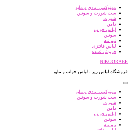
پرش
مونوکینی، بادی و مایو
به
ست شورت و سوتین
محتوا
شورت
دامن
لباس خواب
سوتین
نیم تنه
لباس فانتزی
فروش عمده
NIKOORAEE
فروشگاه لباس زیر ، لباس خواب و مایو
مونوکینی، بادی و مایو
ست شورت و سوتین
شورت
دامن
لباس خواب
سوتین
نیم تنه