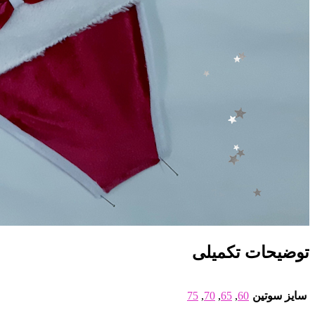
توضیحات تکمیلی
سایز سوتین
60
,
65
,
70
,
75