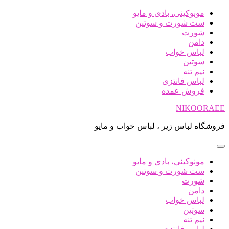
پرش
مونوکینی، بادی و مایو
به
ست شورت و سوتین
محتوا
شورت
دامن
لباس خواب
سوتین
نیم تنه
لباس فانتزی
فروش عمده
NIKOORAEE
فروشگاه لباس زیر ، لباس خواب و مایو
مونوکینی، بادی و مایو
ست شورت و سوتین
شورت
دامن
لباس خواب
سوتین
نیم تنه