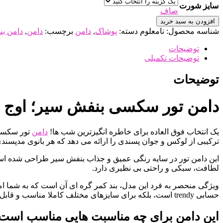
سایز شورت
صاف
افزودن به سبد خرید
شناسه محصول:
نامعلوم
دسته:
پوشاک
,
دامن
برچسب:
دامن
,
دامن ب
توضیحات
توضیحات تکمیلی
توضیحات
دامن تور سکسی بنفش سیر؛ اوج
یک انتخاب فوق العاده برای خاطره انگیزترین شب ها!
دامن
تور سکسی 
ترکیبی از لوکس و جوان پسندی را ارائه می دهد که هر بانوی مدپسند
این دامن تور در سایه رنگی عمیق و جذاب بنفش سیر طراحی شده است 
لطافت، سبکی و راحتی بی نظیری دارد.
ویژگی منحصر به فرد این مدل، بند کمر گره ای آن است که به شما امک
حسابی trendy است، بلکه برای سایزهای مختلف کاملا مناسب و قابل تنظیم می باشد.
این دامن برای چه مناسبت هایی مناسب است