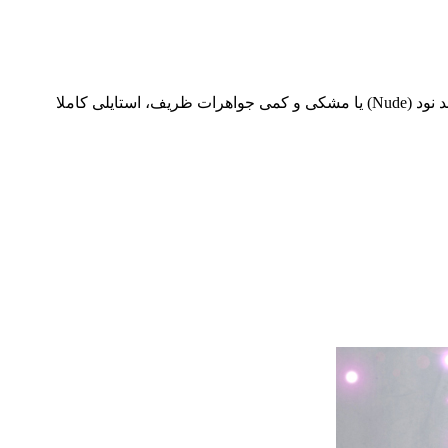
برای ست کردن این دامن، آن را با یک تاپ مشکی یا سفید ساتن، یک بلوز ابریشمی یا حتی یک کروپ تاپ ساده ترکیب کنید. با کفش پاشنه بلند نود (Nude) یا مشکی و کمی جواهرات ظریف، استایلی کاملا