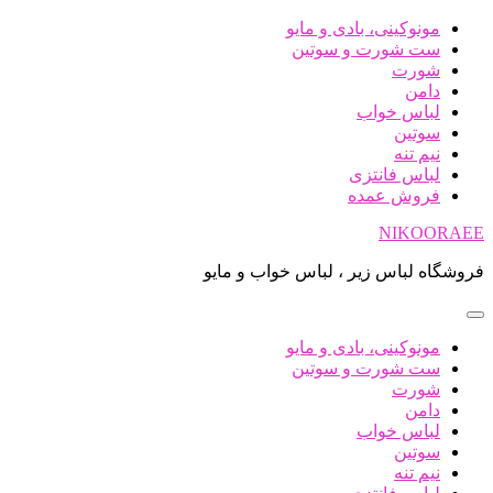
پرش
مونوکینی، بادی و مایو
به
ست شورت و سوتین
محتوا
شورت
دامن
لباس خواب
سوتین
نیم تنه
لباس فانتزی
فروش عمده
NIKOORAEE
فروشگاه لباس زیر ، لباس خواب و مایو
مونوکینی، بادی و مایو
ست شورت و سوتین
شورت
دامن
لباس خواب
سوتین
نیم تنه