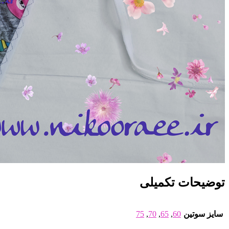
توضیحات تکمیلی
سایز سوتین
60
,
65
,
70
,
75