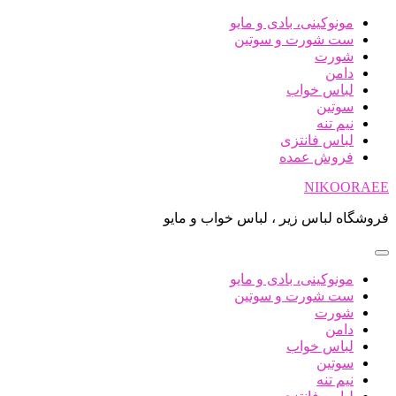
پرش
مونوکینی، بادی و مایو
به
ست شورت و سوتین
محتوا
شورت
دامن
لباس خواب
سوتین
نیم تنه
لباس فانتزی
فروش عمده
NIKOORAEE
فروشگاه لباس زیر ، لباس خواب و مایو
مونوکینی، بادی و مایو
ست شورت و سوتین
شورت
دامن
لباس خواب
سوتین
نیم تنه