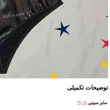
توضیحات تکمیلی
سایز سوتین
70
,
75