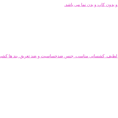
دون کاپ و بدن نما می باشد.
 و لطیف. کشسانی مناسب. جنس ضدحساسیت و ضد تعریق. بند ها کشی و 