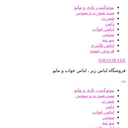
پرش
مونوکینی، بادی و مایو
به
ست شورت و سوتین
محتوا
شورت
دامن
لباس خواب
سوتین
نیم تنه
لباس فانتزی
فروش عمده
NIKOORAEE
فروشگاه لباس زیر ، لباس خواب و مایو
مونوکینی، بادی و مایو
ست شورت و سوتین
شورت
دامن
لباس خواب
سوتین
نیم تنه