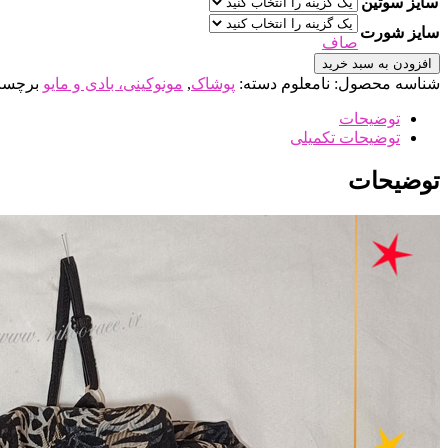
سایز سوتین
سایز شورت
صاف
افزودن به سبد خرید
شناسه محصول:
نامعلوم
دسته:
پوشاک
,
مونوکینی، بادی و مایو
برچس
توضیحات
توضیحات تکمیلی
توضیحات