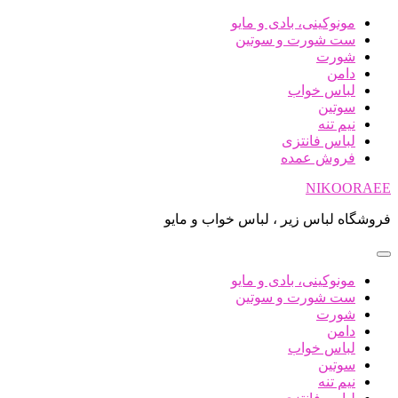
پرش
مونوکینی، بادی و مایو
به
ست شورت و سوتین
محتوا
شورت
دامن
لباس خواب
سوتین
نیم تنه
لباس فانتزی
فروش عمده
NIKOORAEE
فروشگاه لباس زیر ، لباس خواب و مایو
مونوکینی، بادی و مایو
ست شورت و سوتین
شورت
دامن
لباس خواب
سوتین
نیم تنه