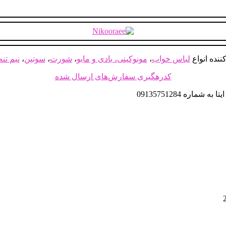
ننده انواع
لباس خواب
،
مونوکینی، بادی و مایو
،
شورت
،
سوتین
،
نیم تنه
کدرهگیری سفارش‌های ارسال شده
اره 09135751284