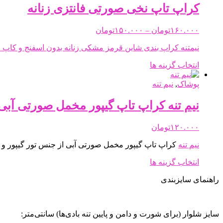
انتخاب
مختلفی
کراپ تاپ نخی صورتی فانتزی زنانه
شوند
می
باشد.
Price
۱۶۰.۰۰۰
تومان
–
۱۵۰.۰۰۰
تومان
گزینه
range:
ها
۱۵۰.۰۰۰تومان
نیمتنه کراپ بندی شاین قرمز مشکی زنانه بدون اسفنج و کاپ 
ممکن
through
است
این
انتخاب گزینه ها
۱۶۰.۰۰۰تومان
در
محصول
صفحه
دارای
پوشاک
,
نیم تنه
محصول
انواع
انتخاب
مختلفی
نیم تنه کراپ تاپ گیپور مخمل صورتی آبی
شوند
می
باشد.
۱۲۰.۰۰۰
تومان
گزینه
ها
نیم تنه
کراپ تاپ گیپور مخمل صورتی آبی از جنس تور گیپور و
ممکن
است
این
انتخاب گزینه ها
در
محصول
صفحه
راهنمای سایزبندی
دارای
محصول
انواع
انتخاب
مختلفی
شوند
می
سایز شلوار (برای شورت و دامن و پایین تنه بادی‌ها) سانتی‌متر:
باشد.