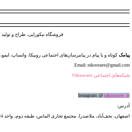
گزینه
ها
ممکن
است
در
صفحه
فروشگاه نیکورایی، طراح و تولید ک
محصول
انتخاب
شوند
پیامک
کوتاه و یا پیام در پیامرسان‌های اجتماعی روبیکا، واتساپ، ایمو، ایتا به شم
Email: nikooraee@gmail.com
شبکه‌های اجتماعی Nikooraee
Instagram: @
nikooraee_ir
آدرس:
اصفهان، نجف‌آباد، ملاصدرا، مجتمع تجاری الماس، طبقه دوم، واحد 24