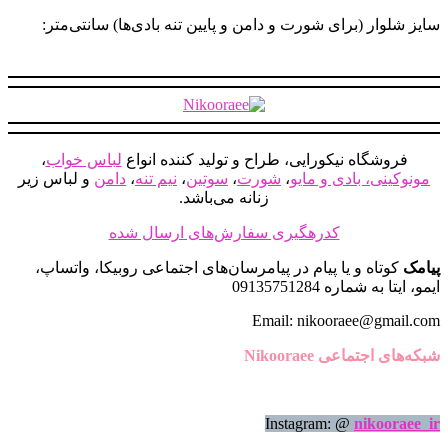
می
سایز شلوار (برای شورت و دامن و پایین تنه بادی‌ها) سانتی‌متر:
باشد.
گزینه
ها
ممکن
است
در
صفحه
فروشگاه نیکورایی، طراح و تولید کننده انواع
لباس خواب
،
محصول
مونوکینی، بادی و مایو
،
شورت
،
سوتین
،
نیم تنه
،
دامن
و لباس زیر
انتخاب
زنانه می‌باشد.
شوند
کدرهگیری سفارش‌های ارسال شده
پیامک
کوتاه و یا پیام در پیامرسان‌های اجتماعی روبیکا، واتساپ،
ایمو، ایتا به شماره 09135751284
Email: nikooraee@gmail.com
شبکه‌های اجتماعی Nikooraee
Instagram: @
nikooraee_ir