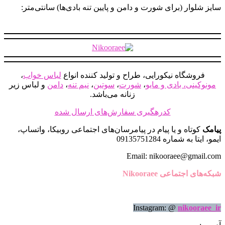
می
سایز شلوار (برای شورت و دامن و پایین تنه بادی‌ها) سانتی‌متر:
باشد.
گزینه
ها
ممکن
است
در
صفحه
فروشگاه نیکورایی، طراح و تولید کننده انواع
لباس خواب
،
محصول
مونوکینی، بادی و مایو
،
شورت
،
سوتین
،
نیم تنه
،
دامن
و لباس زیر
انتخاب
زنانه می‌باشد.
شوند
کدرهگیری سفارش‌های ارسال شده
پیامک
کوتاه و یا پیام در پیامرسان‌های اجتماعی روبیکا، واتساپ،
ایمو، ایتا به شماره 09135751284
Email: nikooraee@gmail.com
شبکه‌های اجتماعی Nikooraee
Instagram: @
nikooraee_ir