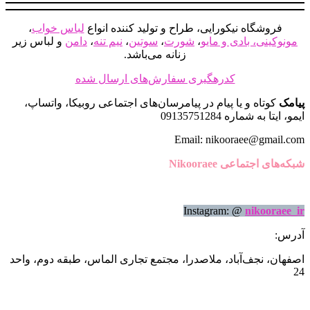
در
صفحه
فروشگاه نیکورایی، طراح و تولید کننده انواع
لباس خواب
،
محصول
مونوکینی، بادی و مایو
،
شورت
،
سوتین
،
نیم تنه
،
دامن
و لباس زیر
انتخاب
زنانه می‌باشد.
شوند
کدرهگیری سفارش‌های ارسال شده
پیامک
کوتاه و یا پیام در پیامرسان‌های اجتماعی روبیکا، واتساپ،
ایمو، ایتا به شماره 09135751284
Email: nikooraee@gmail.com
شبکه‌های اجتماعی Nikooraee
Instagram: @
nikooraee_ir
آدرس:
اصفهان، نجف‌آباد، ملاصدرا، مجتمع تجاری الماس، طبقه دوم، واحد
24