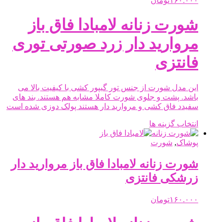
۱۶۰.۰۰۰
تومان
ممکن
است
شورت زنانه لامبادا فاق باز
در
صفحه
مروارید دار زرد صورتی توری
محصول
انتخاب
فانتزی
شوند
این مدل شورت از جنس تور گیپور کشی با کیفیت بالا می
باشد. پشت و جلوی شورت کاملا مشابه هم هستند. بند های
سفیدد فاق کشی و مروارید دار هستند پولک دوزی شده است
این
انتخاب گزینه ها
محصول
دارای
پوشاک
,
شورت
انواع
مختلفی
شورت زنانه لامبادا فاق باز مروارید دار
می
زرشکی فانتزی
باشد.
گزینه
ها
۱۶۰.۰۰۰
تومان
ممکن
است