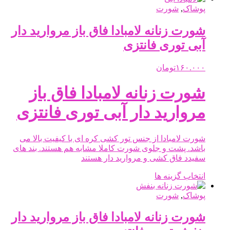
انتخاب
دارای
پوشاک
,
شورت
شوند
انواع
مختلفی
شورت زنانه لامبادا فاق باز مروارید دار
می
آبی توری فانتزی
باشد.
گزینه
ها
۱۶۰.۰۰۰
تومان
ممکن
است
شورت زنانه لامبادا فاق باز
در
صفحه
مروارید دار آبی توری فانتزی
محصول
انتخاب
شوند
شورت لامبادا از جنس تور کشی کره ای با کیفیت بالا می
باشد. پشت و جلوی شورت کاملا مشابه هم هستند. بند های
سفیدد فاق کشی و مروارید دار هستند
این
انتخاب گزینه ها
محصول
دارای
پوشاک
,
شورت
انواع
مختلفی
شورت زنانه لامبادا فاق باز مروارید دار
می