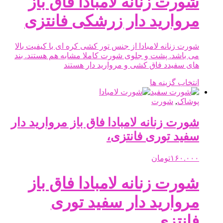
شورت زنانه لامبادا فاق باز
در
صفحه
مروارید دار زرشکی فانتزی
محصول
انتخاب
شوند
شورت زنانه لامبادا از جنس تور کشی کره ای با کیفیت بالا
می باشد. پشت و جلوی شورت کاملا مشابه هم هستند. بند
های سفیدد فاق کشی و مروارید دار هستند
این
انتخاب گزینه ها
محصول
دارای
پوشاک
,
شورت
انواع
مختلفی
شورت زنانه لامبادا فاق باز مروارید دار
می
سفید توری فانتزی،
باشد.
گزینه
ها
۱۶۰.۰۰۰
تومان
ممکن
است
شورت زنانه لامبادا فاق باز
در
صفحه
مروارید دار سفید توری
محصول
انتخاب
فانتزی