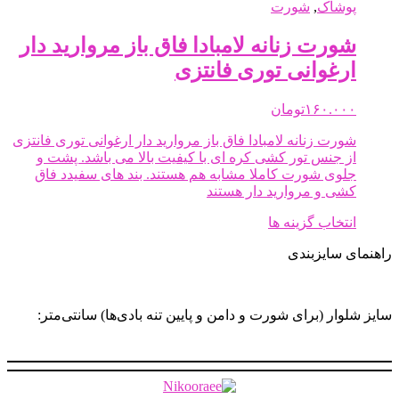
دارای
پوشاک
,
شورت
انواع
مختلفی
شورت زنانه لامبادا فاق باز مروارید دار
می
ارغوانی توری فانتزی
باشد.
گزینه
ها
۱۶۰.۰۰۰
تومان
ممکن
شورت زنانه لامبادا فاق باز مروارید دار ارغوانی توری فانتزی
است
از جنس تور کشی کره ای با کیفیت بالا می باشد. پشت و
در
جلوی شورت کاملا مشابه هم هستند. بند های سفیدد فاق
صفحه
کشی و مروارید دار هستند
محصول
انتخاب
این
انتخاب گزینه ها
شوند
محصول
راهنمای سایزبندی
دارای
انواع
مختلفی
می
سایز شلوار (برای شورت و دامن و پایین تنه بادی‌ها) سانتی‌متر:
باشد.
گزینه
ها
ممکن
است