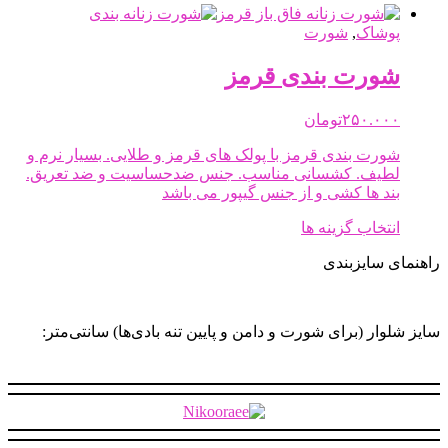
پوشاک
,
شورت
شورت بندی قرمز
۲۵۰.۰۰۰
تومان
شورت بندی قرمز با پولک های قرمز و طلایی. بسیار نرم و
لطیف. کشسانی مناسب. جنس ضدحساسیت و ضد تعریق.
بند ها کشی و از جنس گیپور می باشد
این
انتخاب گزینه ها
محصول
راهنمای سایزبندی
دارای
انواع
مختلفی
می
سایز شلوار (برای شورت و دامن و پایین تنه بادی‌ها) سانتی‌متر:
باشد.
گزینه
ها
ممکن
است
در