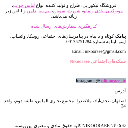
صفحه
فروشگاه نیکورایی، طراح و تولید کننده انواع
لباس خواب
،
محصول
مونوکینی، بادی و مایو
،
شورت
،
سوتین
،
نیم تنه
،
دامن
و لباس زیر
انتخاب
زنانه می‌باشد.
شوند
کدرهگیری سفارش‌های ارسال شده
پیامک
کوتاه و یا پیام در پیامرسان‌های اجتماعی روبیکا، واتساپ،
ایمو، ایتا به شماره 09135751284
Email: nikooraee@gmail.com
شبکه‌های اجتماعی Nikooraee
Instagram: @
nikooraee_ir
آدرس:
اصفهان، نجف‌آباد، ملاصدرا، مجتمع تجاری الماس، طبقه دوم، واحد
24
© ۱۴۰۵ NIKOORAEE کلیه حقوق مادی و معنوی این پوسته