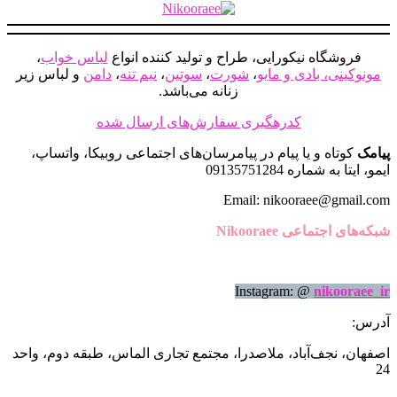
است
در
صفحه
فروشگاه نیکورایی، طراح و تولید کننده انواع
لباس خواب
،
محصول
مونوکینی، بادی و مایو
،
شورت
،
سوتین
،
نیم تنه
،
دامن
و لباس زیر
انتخاب
زنانه می‌باشد.
شوند
کدرهگیری سفارش‌های ارسال شده
پیامک
کوتاه و یا پیام در پیامرسان‌های اجتماعی روبیکا، واتساپ،
ایمو، ایتا به شماره 09135751284
Email: nikooraee@gmail.com
شبکه‌های اجتماعی Nikooraee
Instagram: @
nikooraee_ir
آدرس:
اصفهان، نجف‌آباد، ملاصدرا، مجتمع تجاری الماس، طبقه دوم، واحد
24