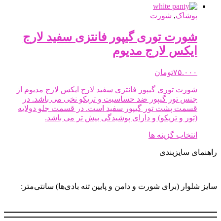
پوشاک
,
شورت
شورت توری گیپور فانتزی سفید لارج
ایکس لارج مدیوم
۷۵.۰۰۰
تومان
شورت توری گیپور فانتزی سفید لارج ایکس لارج مدیوم از
جنس تور گیپور ضد حساسیت و تریکو نخی می باشد. در
قسمت پشت تور گیپور سفید است. در قسمت جلو دولایه
(تور و تریکو) و دارای پوشیدگی بیش تر می باشد.
این
انتخاب گزینه ها
محصول
راهنمای سایزبندی
دارای
انواع
مختلفی
می
سایز شلوار (برای شورت و دامن و پایین تنه بادی‌ها) سانتی‌متر:
باشد.
گزینه
ها
ممکن