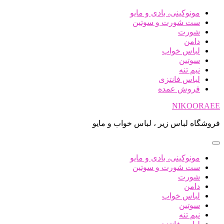
پرش
مونوکینی، بادی و مایو
به
ست شورت و سوتین
محتوا
شورت
دامن
لباس خواب
سوتین
نیم تنه
لباس فانتزی
فروش عمده
NIKOORAEE
فروشگاه لباس زیر ، لباس خواب و مایو
مونوکینی، بادی و مایو
ست شورت و سوتین
شورت
دامن
لباس خواب
سوتین
نیم تنه