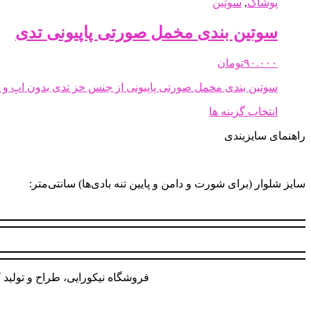
پوشاک
,
سوتین
سوتین بندی مخمل صورتی پاپیونی تدی
۹۰.۰۰۰
تومان
سوتین بندی مخمل صورتی پاپیونی از جنس خز تدی بدون اپ و ا
این
انتخاب گزینه ها
محصول
راهنمای سایزبندی
دارای
انواع
مختلفی
می
سایز شلوار (برای شورت و دامن و پایین تنه بادی‌ها) سانتی‌متر:
باشد.
گزینه
ها
ممکن
است
در
صفحه
فروشگاه نیکورایی، طراح و تولید ک
محصول
انتخاب
شوند