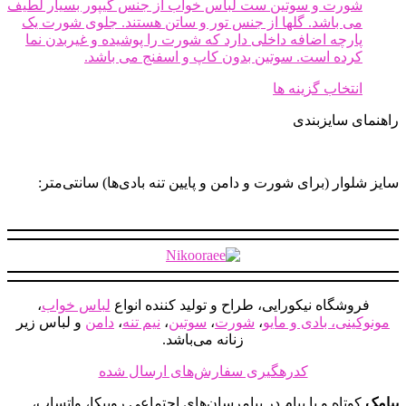
شورت و سوتین ست لباس خواب از جنس گیپور بسیار لطیف
ممکن
می باشد. گلها از جنس تور و ساتن هستند. جلوی شورت یک
است
پارچه اضافه داخلی دارد که شورت را پوشیده و غیربدن نما
در
کرده است. سوتین بدون کاپ و اسفنج می باشد.
صفحه
محصول
این
انتخاب گزینه ها
انتخاب
محصول
شوند
راهنمای سایزبندی
دارای
انواع
مختلفی
می
سایز شلوار (برای شورت و دامن و پایین تنه بادی‌ها) سانتی‌متر:
باشد.
گزینه
ها
ممکن
است
در
صفحه
فروشگاه نیکورایی، طراح و تولید کننده انواع
لباس خواب
،
محصول
مونوکینی، بادی و مایو
،
شورت
،
سوتین
،
نیم تنه
،
دامن
و لباس زیر
انتخاب
زنانه می‌باشد.
شوند
کدرهگیری سفارش‌های ارسال شده
پیامک
کوتاه و یا پیام در پیامرسان‌های اجتماعی روبیکا، واتساپ،