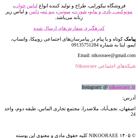
صفحه
فروشگاه نیکورایی، طراح و تولید کننده انواع
لباس خواب
،
محصول
مونوکینی، بادی و مایو
،
شورت
،
سوتین
،
نیم تنه
،
دامن
و لباس زیر
انتخاب
زنانه می‌باشد.
شوند
کدرهگیری سفارش‌های ارسال شده
پیامک
کوتاه و یا پیام در پیامرسان‌های اجتماعی روبیکا، واتساپ،
ایمو، ایتا به شماره 09135751284
Email: nikooraee@gmail.com
شبکه‌های اجتماعی Nikooraee
Instagram: @
nikooraee_ir
آدرس:
اصفهان، نجف‌آباد، ملاصدرا، مجتمع تجاری الماس، طبقه دوم، واحد
24
© ۱۴۰۵ NIKOORAEE کلیه حقوق مادی و معنوی این پوسته