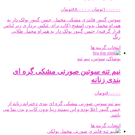
باشد.
Price
۱۰۰.۰۰۰
تومان
–
۸۸.۰۰۰
تومان
گزینه
range:
ها
۸۸.۰۰۰تومان
سوتین گیپور فانتزی مشکی مخمل جنس گیپور پولک دار به
ممکن
through
همراه مخمل بدون اسفنج (کاپ برای عکس برداری زیر لباس
است
۱۰۰.۰۰۰تومان
قرار گرفته). جنس گیپور پولک دار به همراه مخمل طلایی
در
رنگ
صفحه
محصول
این
انتخاب گزینه ها
انتخاب
محصول
شوند
پوشاک
,
سوتین
,
دارای
نیم تنه
انواع
مختلفی
نیم تنه سوتین صورتی مشکی گره ای
می
بندی زنانه
باشد.
گزینه
ها
۸۰.۰۰۰
تومان
ممکن
نیم تنه سوتین صورتی مشکی گره ای بندی دخترانه زنانه از
است
جنس گیپور اعلا بوده و این نیمتنه زیبا بدون کاپ و بدن نما می
در
باشد.
صفحه
محصول
این
انتخاب گزینه ها
انتخاب
محصول
شوند