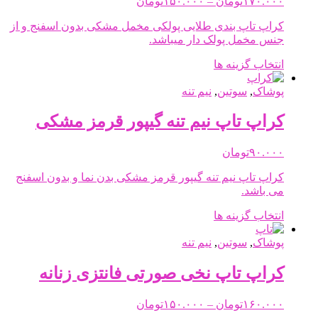
۱۷۰.۰۰۰
تومان
–
۱۵۰.۰۰۰
تومان
range:
ممکن
۱۵۰.۰۰۰تومان
کراپ تاپ بندی طلایی پولکی مخمل مشکی بدون اسفنج و از
است
through
جنس مخمل پولک دار میباشد.
در
۱۷۰.۰۰۰تومان
صفحه
این
انتخاب گزینه ها
محصول
محصول
انتخاب
دارای
پوشاک
,
سوتین
,
نیم تنه
شوند
انواع
مختلفی
کراپ تاپ نیم تنه گیپور قرمز مشکی
می
باشد.
۹۰.۰۰۰
تومان
گزینه
ها
کراپ تاپ نیم تنه گیپور قرمز مشکی بدن نما و بدون اسفنج
ممکن
می باشد.
است
در
این
انتخاب گزینه ها
صفحه
محصول
محصول
دارای
پوشاک
,
سوتین
,
نیم تنه
انتخاب
انواع
شوند
مختلفی
کراپ تاپ نخی صورتی فانتزی زنانه
می
باشد.
Price
۱۶۰.۰۰۰
تومان
–
۱۵۰.۰۰۰
تومان
گزینه
range: