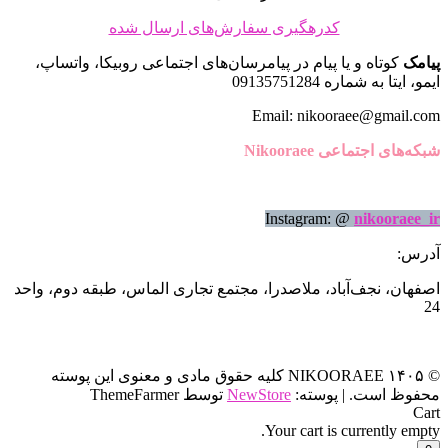
کدرهگیری سفارش‌های ارسال شده
پیامک
کوتاه و یا پیام در پیامرسان‌های اجتماعی روبیکا، واتساپ،
ایمو، ایتا به شماره 09135751284
Email: nikooraee@gmail.com
شبکه‌های اجتماعی Nikooraee
Instagram: @
nikooraee_ir
آدرس:
اصفهان، نجف‌آباد، ملاصدرا، مجتمع تجاری الماس، طبقه دوم، واحد
24
© ۱۴۰۵ NIKOORAEE کلیه حقوق مادی و معنوی این پوسته
محفوظ است.
|
پوسته:
NewStore
توسط ThemeFarmer
Cart
Your cart is currently empty.