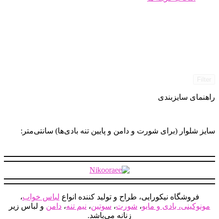
محصول
انتخاب
دارای
شوند
انواع
مختلفی
می
باشد.
گزینه
ها
Filter
ممکن
است
راهنمای سایزبندی
در
صفحه
محصول
انتخاب
سایز شلوار (برای شورت و دامن و پایین تنه بادی‌ها) سانتی‌متر:
شوند
فروشگاه نیکورایی، طراح و تولید کننده انواع
لباس خواب
،
مونوکینی، بادی و مایو
،
شورت
،
سوتین
،
نیم تنه
،
دامن
و لباس زیر
زنانه می‌باشد.